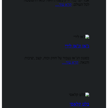
אמריקני בניו יורק בשנות ה-70 ומאז התפשטה
לכל העולם.
קרא עוד…
ג’אז וג’אז לירי
בסגנון הג’אז נעבוד על חוזק וכוח, קצב ,יציבות
והנאה.
קרא עוד…
בלט קלאסי