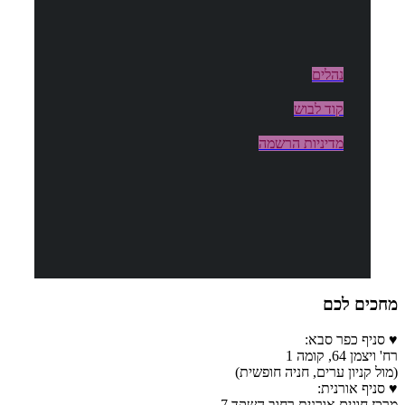
נהלים
קוד לבוש
מדיניות הרשמה
מחכים לכם
♥ סניף כפר סבא:
רח' ויצמן 64, קומה 1
(מול קניון ערים, חניה חופשית)
♥ סניף אורנית:
מרכז חוגים אורנית רחוב השקד 7