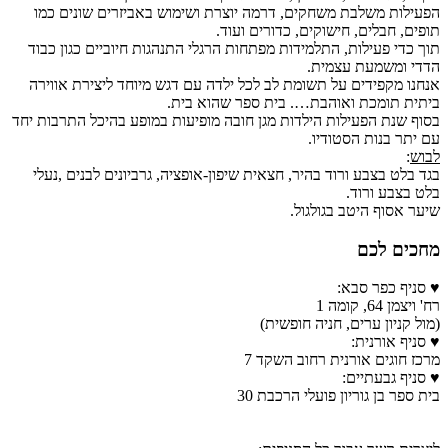
הפעילות משלבת משחקים, דרמה יוצרת ושימוש באביזרים שונים כמו
תופים, חבלים, חישוקים, כדורים ועוד.
תוך כדי פעילות, התלמידות מפתחות הרגלי התנהגות חיוביים כגון כבוד
הדדי ומשמעת עצמית.
אנחנו מקפידים על תשומת לב לכל ילדה עם דגש מיוחד ליצירת אווירה
ביתית תומכת ואוהבת…. בית ספר שהוא בית.
בסוף שנת הפעילות הילדות מגן חובה מופיעות במופע בהיכל התרבות יחד
עם יתר בנות הסטודיו.
לבוש
:
בגד בלט בצבע ורוד בהיר, חצאית שיפון-אופציה, גרביונים לבנים ,נעלי
בלט בצבע ורוד.
שיער אסוף היטב בגולגול.
מחכים לכם
♥ סניף כפר סבא:
רח' ויצמן 64, קומה 1
(מול קניון ערים, חניה חופשית)
♥ סניף אורנית:
מרכז חוגים אורנית רחוב השקד 7
♥ סניף גבעתיים:
בית ספר בן גוריון פועלי הרכבת 30