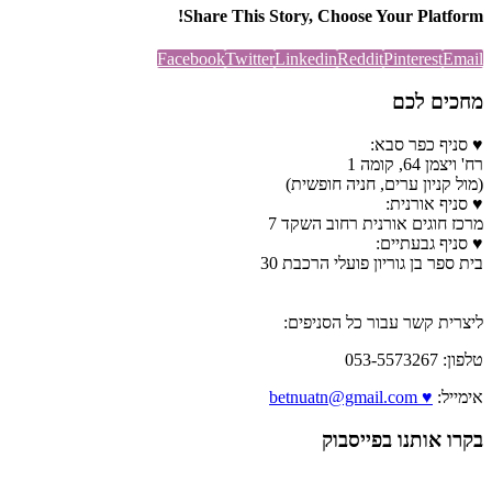
Share This Story, Choose Your Platform!
Facebook
Twitter
Linkedin
Reddit
Pinterest
Email
מחכים לכם
♥ סניף כפר סבא:
רח' ויצמן 64, קומה 1
(מול קניון ערים, חניה חופשית)
♥ סניף אורנית:
מרכז חוגים אורנית רחוב השקד 7
♥ סניף גבעתיים:
בית ספר בן גוריון פועלי הרכבת 30
ליצרית קשר עבור כל הסניפים:
טלפון: 053-5573267
אימייל:
♥ betnuatn@gmail.com
בקרו אותנו בפייסבוק