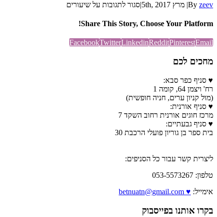
zeev
By
|
מרץ 5th, 2017
|
סגור לתגובות
על שיעורים
Share This Story, Choose Your Platform!
Facebook
Twitter
Linkedin
Reddit
Pinterest
Email
מחכים לכם
♥ סניף כפר סבא:
רח' ויצמן 64, קומה 1
(מול קניון ערים, חניה חופשית)
♥ סניף אורנית:
מרכז חוגים אורנית רחוב השקד 7
♥ סניף גבעתיים:
בית ספר בן גוריון פועלי הרכבת 30
ליצרית קשר עבור כל הסניפים:
טלפון: 053-5573267
אימייל:
♥ betnuatn@gmail.com
בקרו אותנו בפייסבוק