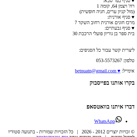
♥ סניף כפר סבא:
רח' ויצמן 64, קומה 1
(מול קניון ערים, חניה חופשית)
♥ סניף אורנית:
מרכז חוגים אורנית רחוב השקד 7
♥ סניף גבעתיים:
בית ספר בן גוריון פועלי הרכבת 30
ליצרית קשר עבור כל הסניפים:
טלפון: 053-5573267
אימייל:
♥ betnuatn@gmail.com
בקרו אותנו בפייסבוק
דברו איתנו בוואטסאפ
WhatsApp
© זכויות יוצרים 2012 -
2026 | כל הזכויות שמורות - בתנועה סטודיו