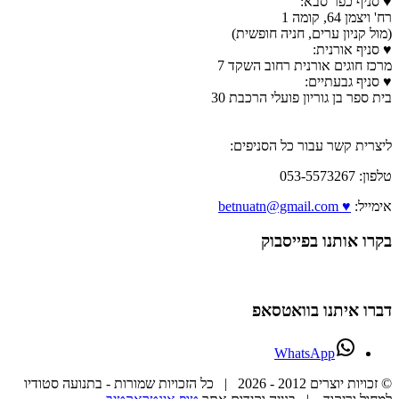
♥ סניף כפר סבא:
רח' ויצמן 64, קומה 1
(מול קניון ערים, חניה חופשית)
♥ סניף אורנית:
מרכז חוגים אורנית רחוב השקד 7
♥ סניף גבעתיים:
בית ספר בן גוריון פועלי הרכבת 30
ליצרית קשר עבור כל הסניפים:
טלפון: 053-5573267
אימייל:
♥ betnuatn@gmail.com
בקרו אותנו בפייסבוק
דברו איתנו בוואטסאפ
WhatsApp
© זכויות יוצרים 2012 -
2026 | כל הזכויות שמורות - בתנועה סטודיו