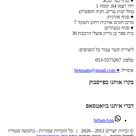
♥ סניף כפר סבא:
רח' ויצמן 64, קומה 1
(מול קניון ערים, חניה חופשית)
♥ סניף אורנית:
מרכז חוגים אורנית רחוב השקד 7
♥ סניף גבעתיים:
בית ספר בן גוריון פועלי הרכבת 30
ליצרית קשר עבור כל הסניפים:
טלפון: 053-5573267
אימייל:
♥ betnuatn@gmail.com
בקרו אותנו בפייסבוק
דברו איתנו בוואטסאפ
WhatsApp
© זכויות יוצרים 2012 -
2026 | כל הזכויות שמורות - בתנועה סטודיו