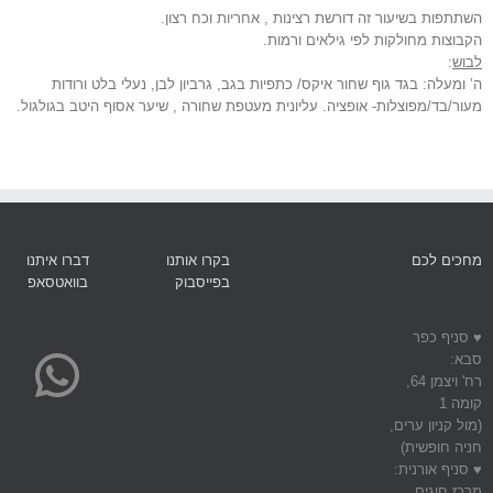
השתתפות בשיעור זה דורשת רצינות , אחריות וכח רצון.
הקבוצות מחולקות לפי גילאים ורמות.
לבוש
:
ה’ ומעלה: בגד גוף שחור איקס/ כתפיות בגב, גרביון לבן, נעלי בלט ורודות
מעור/בד/מפוצלות- אופציה. עליונית מעטפת שחורה , שיער אסוף היטב בגולגול.
מחכים לכם
בקרו אותנו
דברו איתנו
בפייסבוק
בוואטסאפ
pp
♥ סניף כפר
סבא:
רח' ויצמן 64,
קומה 1
(מול קניון ערים,
חניה חופשית)
♥ סניף אורנית:
מרכז חוגים