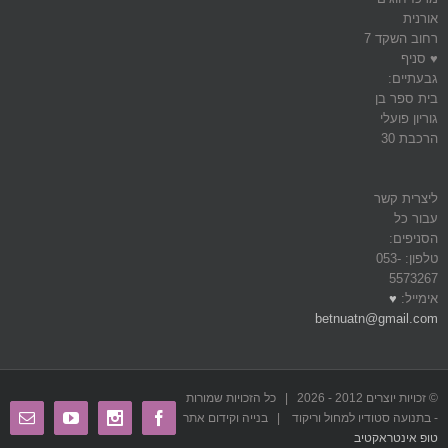
אורנית
רחוב השקד 7
♥ סניף
גבעתיים:
בית ספר בן
גוריון פועלי
הרכבת 30
ליצרית קשר
עבור כל
הסניפים:
טלפון: 053-
5573267
אימייל:
♥
betnuatn@gmail.com
© זכויות יוצרים 2012 -
2026 | כל הזכויות שמורות
ail
Youtube
Instagram
Facebook
- בתנועה סטודיו למחול וריקוד | בנייה וקידום אתר
טופ אינטראקטיב