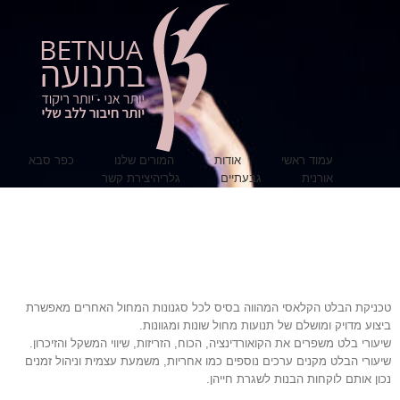
עמוד ראשי
אודות
המורים שלנו
כפר סבא
אורנית
גבעתיים
גלריה
יצירת קשר
טכניקת הבלט הקלאסי המהווה בסיס לכל סגנונות המחול האחרים מאפשרת
ביצוע מדויק ומושלם של תנועות מחול שונות ומגוונות.
שיעורי בלט משפרים את הקואורדינציה, הכוח, הזריזות, שיווי המשקל והזיכרון.
שיעורי הבלט מקנים ערכים נוספים כמו אחריות, משמעת עצמית וניהול זמנים
נכון אותם לוקחות הבנות לשגרת חייהן.