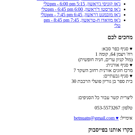
ג'אז קוניסי ג'
ראשון, 5:15 pm - 6:00 pm
טלי
ג'אז פרסטו ד'
ראשון, 6:00 pm - 6:45 pm
טלי
ג'אז מובמנט ז'
ראשון, 6:45 pm - 7:45 pm
טלי
ג'אז מוואדו ח-ט
ראשון, 7:45 pm - 8:45 pm
טלי
מחכים לכם
♥ סניף כפר סבא:
רח' ויצמן 64, קומה 1
(מול קניון ערים, חניה חופשית)
♥ סניף אורנית:
מרכז חוגים אורנית רחוב השקד 7
♥ סניף גבעתיים:
בית ספר בן גוריון פועלי הרכבת 30
ליצרית קשר עבור כל הסניפים:
טלפון: 053-5573267
אימייל:
♥ betnuatn@gmail.com
בקרו אותנו בפייסבוק