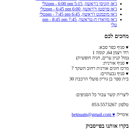
ג'אז קוניסי ג'
ראשון, 5:15 pm - 6:00 pm
טלי
ג'אז פרסטו ד'
ראשון, 6:00 pm - 6:45 pm
טלי
ג'אז מובמנט ז'
ראשון, 6:45 pm - 7:45 pm
טלי
ג'אז מוואדו ח-ט
ראשון, 7:45 pm - 8:45 pm
טלי
מחכים לכם
♥ סניף כפר סבא:
רח' ויצמן 64, קומה 1
(מול קניון ערים, חניה חופשית)
♥ סניף אורנית:
מרכז חוגים אורנית רחוב השקד 7
♥ סניף גבעתיים:
בית ספר בן גוריון פועלי הרכבת 30
ליצרית קשר עבור כל הסניפים:
טלפון: 053-5573267
אימייל:
♥ betnuatn@gmail.com
בקרו אותנו בפייסבוק