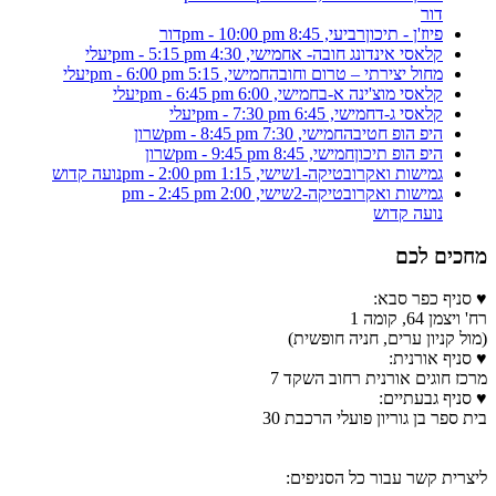
דור
פיוז'ן - תיכון
רביעי, 8:45 pm - 10:00 pm
דור
קלאסי אינדונג חובה- א
חמישי, 4:30 pm - 5:15 pm
יעלי
מחול יצירתי – טרום וחובה
חמישי, 5:15 pm - 6:00 pm
יעלי
קלאסי מוצ'ינה א-ב
חמישי, 6:00 pm - 6:45 pm
יעלי
קלאסי ג-ד
חמישי, 6:45 pm - 7:30 pm
יעלי
היפ הופ חטיבה
חמישי, 7:30 pm - 8:45 pm
שרון
היפ הופ תיכון
חמישי, 8:45 pm - 9:45 pm
שרון
גמישות ואקרובטיקה-1
שישי, 1:15 pm - 2:00 pm
נועה קדוש
גמישות ואקרובטיקה-2
שישי, 2:00 pm - 2:45 pm
נועה קדוש
מחכים לכם
♥ סניף כפר סבא:
רח' ויצמן 64, קומה 1
(מול קניון ערים, חניה חופשית)
♥ סניף אורנית:
מרכז חוגים אורנית רחוב השקד 7
♥ סניף גבעתיים:
בית ספר בן גוריון פועלי הרכבת 30
ליצרית קשר עבור כל הסניפים: