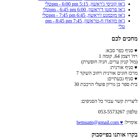
ג'אז קוניסי ג'
ראשון, 5:15 pm - 6:00 pm
טלי
ג'אז פרסטו ד'
ראשון, 6:00 pm - 6:45 pm
טלי
ג'אז מובמנט ז'
ראשון, 6:45 pm - 7:45 pm
טלי
ג'אז מוואדו ח-ט
ראשון, 7:45 pm - 8:45 pm
טלי
מחכים לכם
♥ סניף כפר סבא:
רח' ויצמן 64, קומה 1
(מול קניון ערים, חניה חופשית)
♥ סניף אורנית:
מרכז חוגים אורנית רחוב השקד 7
♥ סניף גבעתיים:
בית ספר בן גוריון פועלי הרכבת 30
ליצרית קשר עבור כל הסניפים:
טלפון: 053-5573267
אימייל:
♥ betnuatn@gmail.com
בקרו אותנו בפייסבוק