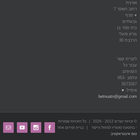
אורנית
רחוב השקד 7
♥ סניף
גבעתיים:
בית ספר בן
גוריון פועלי
הרכבת 30
ליצרית קשר
עבור כל
הסניפים:
טלפון: 053-
5573267
אימייל:
♥
betnuatn@gmail.com
© זכויות יוצרים 2012 -
2026 | כל הזכויות שמורות
mail
Youtube
Instagram
Facebook
- בתנועה סטודיו למחול וריקוד | בנייה וקידום אתר
טופ אינטראקטיב