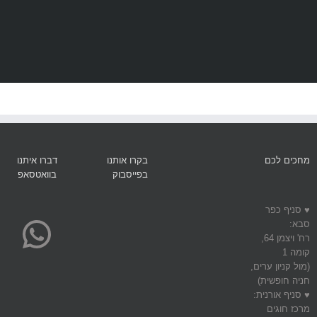
מחכים לכם
בקרו אותנו
דברו איתנו
בפייסבוק
בוואטסאפ
pp
♥ סניף כפר
סבא:
רח' ויצמן 64,
קומה 1
(מול קניון ערים,
חניה חופשית)
♥ סניף אורנית:
מרכז חוגים