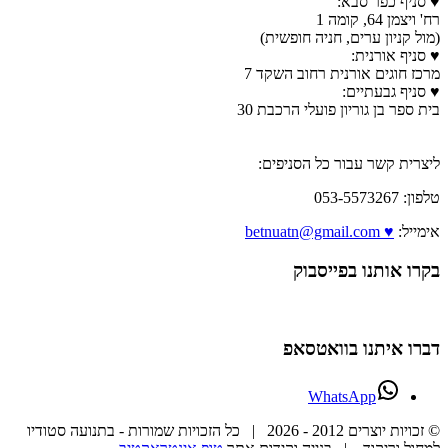
♥ סניף כפר סבא:
רח' ויצמן 64, קומה 1
(מול קניון ערים, חניה חופשית)
♥ סניף אורנית:
מרכז חוגים אורנית רחוב השקד 7
♥ סניף גבעתיים:
בית ספר בן גוריון פועלי הרכבת 30
ליצרית קשר עבור כל הסניפים:
טלפון: 053-5573267
אימייל:
♥ betnuatn@gmail.com
בקרו אותנו בפייסבוק
דברו איתנו בוואטסאפ
WhatsApp
© זכויות יוצרים 2012 -
2026 | כל הזכויות שמורות - בתנועה סטודיו