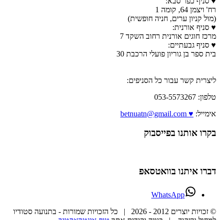
♥ סניף כפר סבא:
רח' ויצמן 64, קומה 1
(מול קניון ערים, חניה חופשית)
♥ סניף אורנית:
מרכז חוגים אורנית רחוב השקד 7
♥ סניף גבעתיים:
בית ספר בן גוריון פועלי הרכבת 30
ליצרית קשר עבור כל הסניפים:
טלפון: 053-5573267
אימייל:
♥ betnuatn@gmail.com
בקרו אותנו בפייסבוק
דברו איתנו בוואטסאפ
WhatsApp
© זכויות יוצרים 2012 -
2026 | כל הזכויות שמורות - בתנועה סטודיו