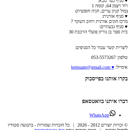
♥ סניף כפר סבא:
רח' ויצמן 64, קומה 1
(מול קניון ערים, חניה חופשית)
♥ סניף אורנית:
מרכז חוגים אורנית רחוב השקד 7
♥ סניף גבעתיים:
בית ספר בן גוריון פועלי הרכבת 30
ליצרית קשר עבור כל הסניפים:
טלפון: 053-5573267
אימייל:
♥ betnuatn@gmail.com
בקרו אותנו בפייסבוק
דברו איתנו בוואטסאפ
WhatsApp
© זכויות יוצרים 2012 -
2026 | כל הזכויות שמורות - בתנועה סטודיו