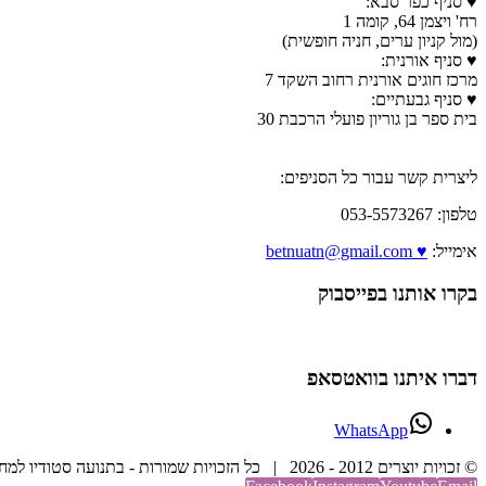
♥ סניף כפר סבא:
רח' ויצמן 64, קומה 1
(מול קניון ערים, חניה חופשית)
♥ סניף אורנית:
מרכז חוגים אורנית רחוב השקד 7
♥ סניף גבעתיים:
בית ספר בן גוריון פועלי הרכבת 30
ליצרית קשר עבור כל הסניפים:
טלפון: 053-5573267
אימייל:
♥ betnuatn@gmail.com
בקרו אותנו בפייסבוק
דברו איתנו בוואטסאפ
WhatsApp
© זכויות יוצרים 2012 -
2026 | כל הזכויות שמורות - בתנועה סטודיו למחול וריקוד | בנייה וקידום אתר