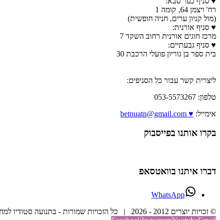
♥ סניף כפר סבא:
רח' ויצמן 64, קומה 1
(מול קניון ערים, חניה חופשית)
♥ סניף אורנית:
מרכז חוגים אורנית רחוב השקד 7
♥ סניף גבעתיים:
בית ספר בן גוריון פועלי הרכבת 30
ליצרית קשר עבור כל הסניפים:
טלפון: 053-5573267
אימייל:
♥ betnuatn@gmail.com
בקרו אותנו בפייסבוק
דברו איתנו בוואטסאפ
WhatsApp
© זכויות יוצרים 2012 -
2026 | כל הזכויות שמורות - בתנועה סטודיו למחול וריקוד | בנייה וקידום אתר