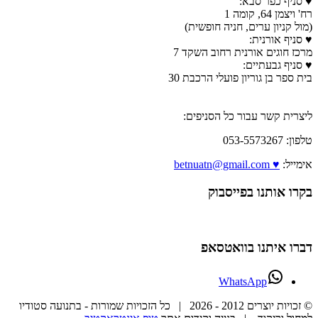
♥ סניף כפר סבא:
רח' ויצמן 64, קומה 1
(מול קניון ערים, חניה חופשית)
♥ סניף אורנית:
מרכז חוגים אורנית רחוב השקד 7
♥ סניף גבעתיים:
בית ספר בן גוריון פועלי הרכבת 30
ליצרית קשר עבור כל הסניפים:
טלפון: 053-5573267
אימייל:
♥ betnuatn@gmail.com
בקרו אותנו בפייסבוק
דברו איתנו בוואטסאפ
WhatsApp
© זכויות יוצרים 2012 -
2026 | כל הזכויות שמורות - בתנועה סטודיו