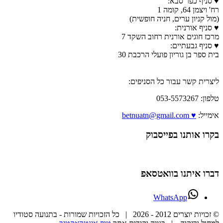
♥ סניף כפר סבא:
רח' ויצמן 64, קומה 1
(מול קניון ערים, חניה חופשית)
♥ סניף אורנית:
מרכז חוגים אורנית רחוב השקד 7
♥ סניף גבעתיים:
בית ספר בן גוריון פועלי הרכבת 30
ליצרית קשר עבור כל הסניפים:
טלפון: 053-5573267
אימייל:
♥ betnuatn@gmail.com
בקרו אותנו בפייסבוק
דברו איתנו בוואטסאפ
WhatsApp
© זכויות יוצרים 2012 -
2026 | כל הזכויות שמורות - בתנועה סטודיו