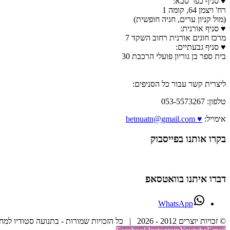
♥ סניף כפר סבא:
רח' ויצמן 64, קומה 1
(מול קניון ערים, חניה חופשית)
♥ סניף אורנית:
מרכז חוגים אורנית רחוב השקד 7
♥ סניף גבעתיים:
בית ספר בן גוריון פועלי הרכבת 30
ליצרית קשר עבור כל הסניפים:
טלפון: 053-5573267
אימייל:
♥ betnuatn@gmail.com
בקרו אותנו בפייסבוק
דברו איתנו בוואטסאפ
WhatsApp
© זכויות יוצרים 2012 -
2026 | כל הזכויות שמורות - בתנועה סטודיו למחול וריקוד | בנייה וקידום אתר