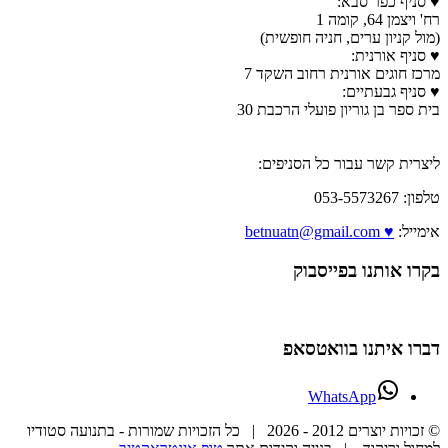
♥ סניף כפר סבא:
רח' ויצמן 64, קומה 1
(מול קניון ערים, חניה חופשית)
♥ סניף אורנית:
מרכז חוגים אורנית רחוב השקד 7
♥ סניף גבעתיים:
בית ספר בן גוריון פועלי הרכבת 30
ליצרית קשר עבור כל הסניפים:
טלפון: 053-5573267
אימייל:
♥ betnuatn@gmail.com
בקרו אותנו בפייסבוק
דברו איתנו בוואטסאפ
WhatsApp
© זכויות יוצרים 2012 -
2026 | כל הזכויות שמורות - בתנועה סטודיו