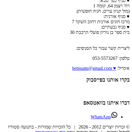
♥ סניף כפר סבא:
רח' ויצמן 64, קומה 1
(מול קניון ערים, חניה חופשית)
♥ סניף אורנית:
מרכז חוגים אורנית רחוב השקד 7
♥ סניף גבעתיים:
בית ספר בן גוריון פועלי הרכבת 30
ליצרית קשר עבור כל הסניפים:
טלפון: 053-5573267
אימייל:
♥ betnuatn@gmail.com
בקרו אותנו בפייסבוק
דברו איתנו בוואטסאפ
WhatsApp
© זכויות יוצרים 2012 -
2026 | כל הזכויות שמורות - בתנועה סטודיו