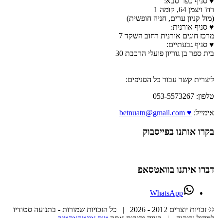
♥ סניף כפר סבא:
רח' ויצמן 64, קומה 1
(מול קניון ערים, חניה חופשית)
♥ סניף אורנית:
מרכז חוגים אורנית רחוב השקד 7
♥ סניף גבעתיים:
בית ספר בן גוריון פועלי הרכבת 30
ליצרית קשר עבור כל הסניפים:
טלפון: 053-5573267
אימייל:
♥ betnuatn@gmail.com
בקרו אותנו בפייסבוק
דברו איתנו בוואטסאפ
WhatsApp
© זכויות יוצרים 2012 -
2026 | כל הזכויות שמורות - בתנועה סטודיו