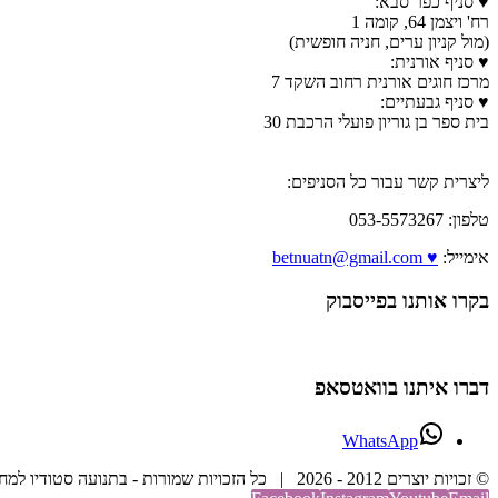
♥ סניף כפר סבא:
רח' ויצמן 64, קומה 1
(מול קניון ערים, חניה חופשית)
♥ סניף אורנית:
מרכז חוגים אורנית רחוב השקד 7
♥ סניף גבעתיים:
בית ספר בן גוריון פועלי הרכבת 30
ליצרית קשר עבור כל הסניפים:
טלפון: 053-5573267
אימייל:
♥ betnuatn@gmail.com
בקרו אותנו בפייסבוק
דברו איתנו בוואטסאפ
WhatsApp
© זכויות יוצרים 2012 -
2026 | כל הזכויות שמורות - בתנועה סטודיו למחול וריקוד | בנייה וקידום אתר