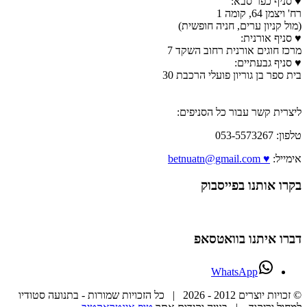
♥ סניף כפר סבא:
רח' ויצמן 64, קומה 1
(מול קניון ערים, חניה חופשית)
♥ סניף אורנית:
מרכז חוגים אורנית רחוב השקד 7
♥ סניף גבעתיים:
בית ספר בן גוריון פועלי הרכבת 30
ליצרית קשר עבור כל הסניפים:
טלפון: 053-5573267
אימייל:
♥ betnuatn@gmail.com
בקרו אותנו בפייסבוק
דברו איתנו בוואטסאפ
WhatsApp
© זכויות יוצרים 2012 -
2026 | כל הזכויות שמורות - בתנועה סטודיו