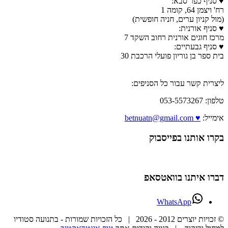
♥ סניף כפר סבא:
רח' ויצמן 64, קומה 1
(מול קניון ערים, חניה חופשית)
♥ סניף אורנית:
מרכז חוגים אורנית רחוב השקד 7
♥ סניף גבעתיים:
בית ספר בן גוריון פועלי הרכבת 30
ליצרית קשר עבור כל הסניפים:
טלפון: 053-5573267
אימייל:
♥ betnuatn@gmail.com
בקרו אותנו בפייסבוק
דברו איתנו בוואטסאפ
WhatsApp
© זכויות יוצרים 2012 -
2026 | כל הזכויות שמורות - בתנועה סטודיו