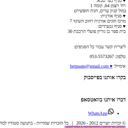
♥ סניף כפר סבא:
רח' ויצמן 64, קומה 1
(מול קניון ערים, חניה חופשית)
♥ סניף אורנית:
מרכז חוגים אורנית רחוב השקד 7
♥ סניף גבעתיים:
בית ספר בן גוריון פועלי הרכבת 30
ליצרית קשר עבור כל הסניפים:
טלפון: 053-5573267
אימייל:
♥ betnuatn@gmail.com
בקרו אותנו בפייסבוק
דברו איתנו בוואטסאפ
WhatsApp
© זכויות יוצרים 2012 -
2026 | כל הזכויות שמורות - בתנועה סטודיו למחול וריקוד | בנייה וקידום אתר