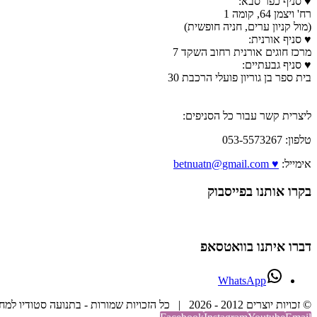
♥ סניף כפר סבא:
רח' ויצמן 64, קומה 1
(מול קניון ערים, חניה חופשית)
♥ סניף אורנית:
מרכז חוגים אורנית רחוב השקד 7
♥ סניף גבעתיים:
בית ספר בן גוריון פועלי הרכבת 30
ליצרית קשר עבור כל הסניפים:
טלפון: 053-5573267
אימייל:
♥ betnuatn@gmail.com
בקרו אותנו בפייסבוק
דברו איתנו בוואטסאפ
WhatsApp
© זכויות יוצרים 2012 -
2026 | כל הזכויות שמורות - בתנועה סטודיו למחול וריקוד | בנייה וקידום אתר