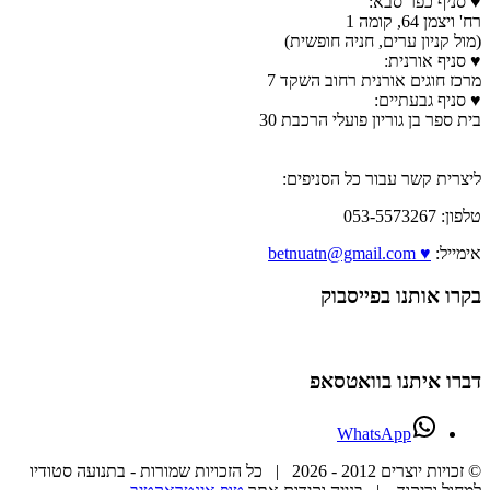
♥ סניף כפר סבא:
רח' ויצמן 64, קומה 1
(מול קניון ערים, חניה חופשית)
♥ סניף אורנית:
מרכז חוגים אורנית רחוב השקד 7
♥ סניף גבעתיים:
בית ספר בן גוריון פועלי הרכבת 30
ליצרית קשר עבור כל הסניפים:
טלפון: 053-5573267
אימייל:
♥ betnuatn@gmail.com
בקרו אותנו בפייסבוק
דברו איתנו בוואטסאפ
WhatsApp
© זכויות יוצרים 2012 -
2026 | כל הזכויות שמורות - בתנועה סטודיו