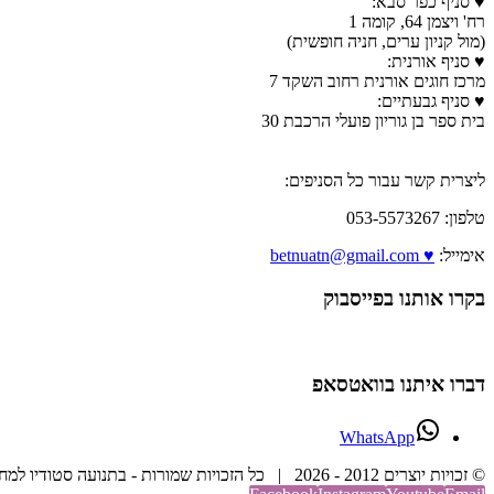
♥ סניף כפר סבא:
רח' ויצמן 64, קומה 1
(מול קניון ערים, חניה חופשית)
♥ סניף אורנית:
מרכז חוגים אורנית רחוב השקד 7
♥ סניף גבעתיים:
בית ספר בן גוריון פועלי הרכבת 30
ליצרית קשר עבור כל הסניפים:
טלפון: 053-5573267
אימייל:
♥ betnuatn@gmail.com
בקרו אותנו בפייסבוק
דברו איתנו בוואטסאפ
WhatsApp
© זכויות יוצרים 2012 -
2026 | כל הזכויות שמורות - בתנועה סטודיו למחול וריקוד | בנייה וקידום אתר