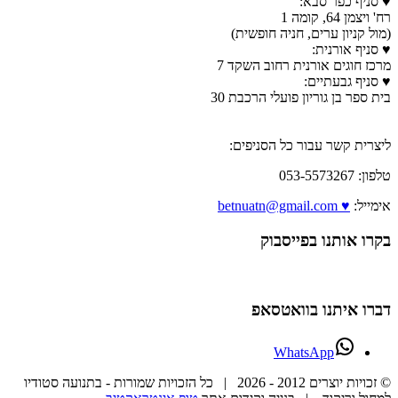
♥ סניף כפר סבא:
רח' ויצמן 64, קומה 1
(מול קניון ערים, חניה חופשית)
♥ סניף אורנית:
מרכז חוגים אורנית רחוב השקד 7
♥ סניף גבעתיים:
בית ספר בן גוריון פועלי הרכבת 30
ליצרית קשר עבור כל הסניפים:
טלפון: 053-5573267
אימייל:
♥ betnuatn@gmail.com
בקרו אותנו בפייסבוק
דברו איתנו בוואטסאפ
WhatsApp
© זכויות יוצרים 2012 -
2026 | כל הזכויות שמורות - בתנועה סטודיו