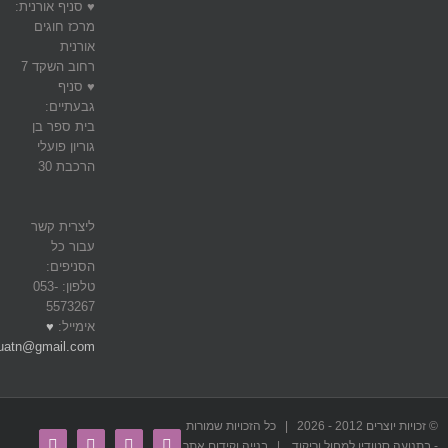
♥ סניף אורנית:
מרכז חוגים
אורנית
רחוב השקד 7
♥ סניף
גבעתיים:
בית ספר בן
גוריון פועלי
הרכבת 30
ליצרית קשר
עבור כל
הסניפים:
טלפון: 053-
5573267
אימייל:
♥
uatn@gmail.com
© זכויות יוצרים 2012 -
2026 | כל הזכויות שמורות
Email
Youtube
Instagram
Facebook
- בתנועה סטודיו למחול וריקוד | בנייה וקידום אתר