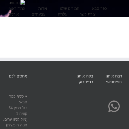
כפר סבא
המורים שלנו
אודות
עמוד ראשי
יצירת קשר
גלריה
גבעתיים
אורנית
דברו איתנו
בקרו אותנו
מחכים לכם
בוואטסאפ
בפייסבוק
WhatsApp
♥ סניף כפר
סבא:
רח' ויצמן 64,
קומה 1
(מול קניון ערים,
חניה חופשית)