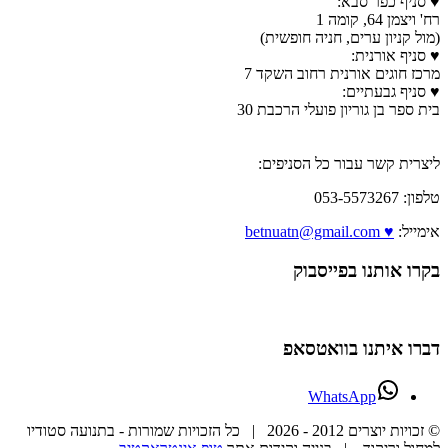
♥ סניף כפר סבא:
רח' ויצמן 64, קומה 1
(מול קניון ערים, חניה חופשית)
♥ סניף אורנית:
מרכז חוגים אורנית רחוב השקד 7
♥ סניף גבעתיים:
בית ספר בן גוריון פועלי הרכבת 30
ליצרית קשר עבור כל הסניפים:
טלפון: 053-5573267
אימייל:
♥ betnuatn@gmail.com
בקרו אותנו בפייסבוק
דברו איתנו בוואטסאפ
WhatsApp
© זכויות יוצרים 2012 -
2026 | כל הזכויות שמורות - בתנועה סטודיו