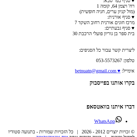
♥ סניף כפר סבא:
רח' ויצמן 64, קומה 1
(מול קניון ערים, חניה חופשית)
♥ סניף אורנית:
מרכז חוגים אורנית רחוב השקד 7
♥ סניף גבעתיים:
בית ספר בן גוריון פועלי הרכבת 30
ליצרית קשר עבור כל הסניפים:
טלפון: 053-5573267
אימייל:
♥ betnuatn@gmail.com
בקרו אותנו בפייסבוק
דברו איתנו בוואטסאפ
WhatsApp
© זכויות יוצרים 2012 -
2026 | כל הזכויות שמורות - בתנועה סטודיו