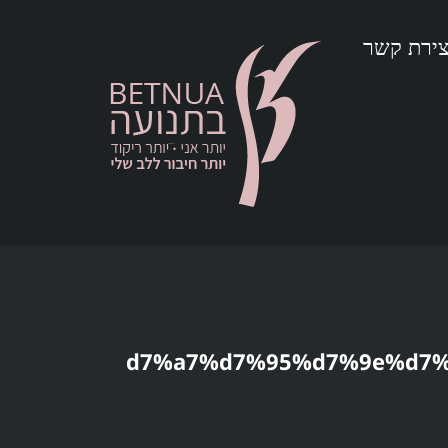
צירת קשר
%d7%a7%d7%95%d7%9e%d7