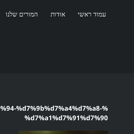
עמוד ראשי
אודות
המורים שלנו
%94-%d7%9b%d7%a4%d7%a8-
%d7%a1%d7%91%d7%90