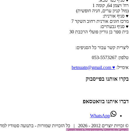
♥ סניף כפר סבא:
רח' ויצמן 64, קומה 1
(מול קניון ערים, חניה חופשית)
♥ סניף אורנית:
מרכז חוגים אורנית רחוב השקד 7
♥ סניף גבעתיים:
בית ספר בן גוריון פועלי הרכבת 30
ליצרית קשר עבור כל הסניפים:
טלפון: 053-5573267
אימייל:
♥ betnuatn@gmail.com
בקרו אותנו בפייסבוק
דברו איתנו בוואטסאפ
WhatsApp
© זכויות יוצרים 2012 -
2026 | כל הזכויות שמורות - בתנועה סטודיו למחול וריקוד | בנייה וקידום אתר
Facebook
Instagram
Youtube
Email