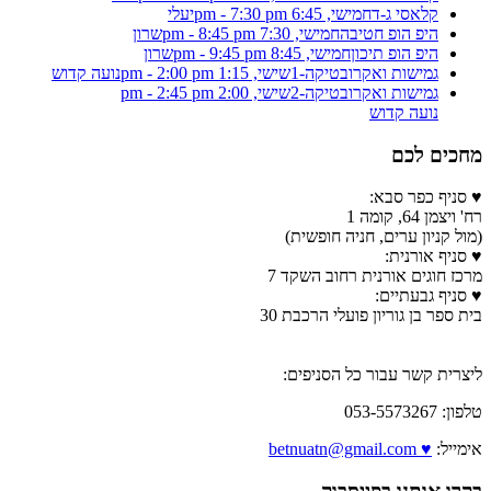
קלאסי ג-ד
חמישי, 6:45 pm - 7:30 pm
יעלי
היפ הופ חטיבה
חמישי, 7:30 pm - 8:45 pm
שרון
היפ הופ תיכון
חמישי, 8:45 pm - 9:45 pm
שרון
גמישות ואקרובטיקה-1
שישי, 1:15 pm - 2:00 pm
נועה קדוש
גמישות ואקרובטיקה-2
שישי, 2:00 pm - 2:45 pm
נועה קדוש
מחכים לכם
♥ סניף כפר סבא:
רח' ויצמן 64, קומה 1
(מול קניון ערים, חניה חופשית)
♥ סניף אורנית:
מרכז חוגים אורנית רחוב השקד 7
♥ סניף גבעתיים:
בית ספר בן גוריון פועלי הרכבת 30
ליצרית קשר עבור כל הסניפים:
טלפון: 053-5573267
אימייל:
♥ betnuatn@gmail.com