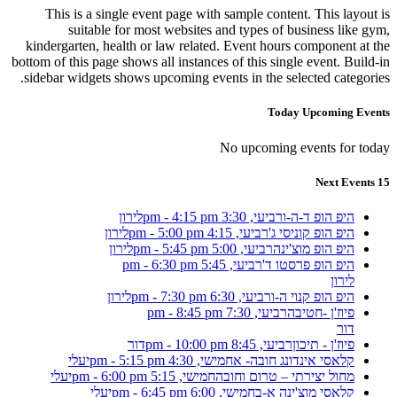
This is a single event page with sample content. This layout is
suitable for most websites and types of business like gym,
kindergarten, health or law related. Event hours component at the
bottom of this page shows all instances of this single event. Build-in
sidebar widgets shows upcoming events in the selected categories.
Today Upcoming Events
No upcoming events for today
15 Next Events
היפ הופ ד-ה-ו
רביעי, 3:30 pm - 4:15 pm
לירון
היפ הופ קוניסי ג'
רביעי, 4:15 pm - 5:00 pm
לירון
היפ הופ מוצ'ינה
רביעי, 5:00 pm - 5:45 pm
לירון
היפ הופ פרסטו ד'
רביעי, 5:45 pm - 6:30 pm
לירון
היפ הופ קנוי ה-ו
רביעי, 6:30 pm - 7:30 pm
לירון
פיוז'ן -חטיבה
רביעי, 7:30 pm - 8:45 pm
דור
פיוז'ן - תיכון
רביעי, 8:45 pm - 10:00 pm
דור
קלאסי אינדונג חובה- א
חמישי, 4:30 pm - 5:15 pm
יעלי
מחול יצירתי – טרום וחובה
חמישי, 5:15 pm - 6:00 pm
יעלי
קלאסי מוצ'ינה א-ב
חמישי, 6:00 pm - 6:45 pm
יעלי