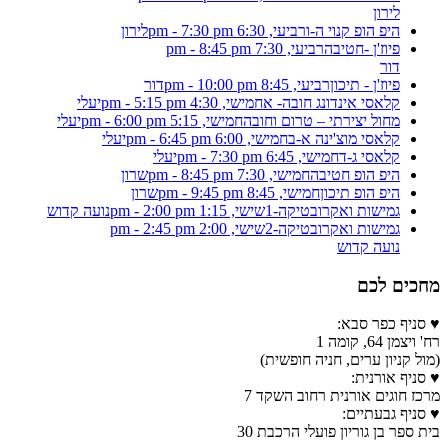
לירון
היפ הופ קנוי ה-ו
רביעי, 6:30 pm - 7:30 pm
לירון
פיוז'ן -חטיבה
רביעי, 7:30 pm - 8:45 pm
דור
פיוז'ן - תיכון
רביעי, 8:45 pm - 10:00 pm
דור
קלאסי אינדונג חובה- א
חמישי, 4:30 pm - 5:15 pm
יעלי
מחול יצירתי – טרום וחובה
חמישי, 5:15 pm - 6:00 pm
יעלי
קלאסי מוצ'ינה א-ב
חמישי, 6:00 pm - 6:45 pm
יעלי
קלאסי ג-ד
חמישי, 6:45 pm - 7:30 pm
יעלי
היפ הופ חטיבה
חמישי, 7:30 pm - 8:45 pm
שרון
היפ הופ תיכון
חמישי, 8:45 pm - 9:45 pm
שרון
גמישות ואקרובטיקה-1
שישי, 1:15 pm - 2:00 pm
נועה קדוש
גמישות ואקרובטיקה-2
שישי, 2:00 pm - 2:45 pm
נועה קדוש
מחכים לכם
♥ סניף כפר סבא:
רח' ויצמן 64, קומה 1
(מול קניון ערים, חניה חופשית)
♥ סניף אורנית:
מרכז חוגים אורנית רחוב השקד 7
♥ סניף גבעתיים:
בית ספר בן גוריון פועלי הרכבת 30