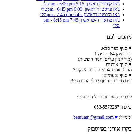
ג'אז קוניסי ג'
ראשון, 5:15 pm - 6:00 pm
טלי
ג'אז פרסטו ד'
ראשון, 6:00 pm - 6:45 pm
טלי
ג'אז מובמנט ז'
ראשון, 6:45 pm - 7:45 pm
טלי
ג'אז מוואדו ח-ט
ראשון, 7:45 pm - 8:45 pm
טלי
מחכים לכם
♥ סניף כפר סבא:
רח' ויצמן 64, קומה 1
(מול קניון ערים, חניה חופשית)
♥ סניף אורנית:
מרכז חוגים אורנית רחוב השקד 7
♥ סניף גבעתיים:
בית ספר בן גוריון פועלי הרכבת 30
ליצרית קשר עבור כל הסניפים:
טלפון: 053-5573267
אימייל:
♥ betnuatn@gmail.com
בקרו אותנו בפייסבוק