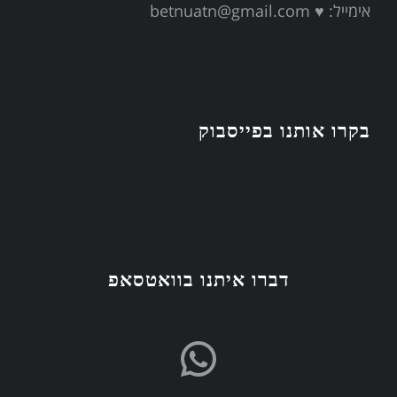
אימייל:
♥ betnuatn@gmail.com
טלי
ג'אז מוואדו ח-ט
ראשון, 7:45 pm - 8:45 pm
טלי
בקרו אותנו בפייסבוק
דברו איתנו בוואטסאפ
WhatsApp