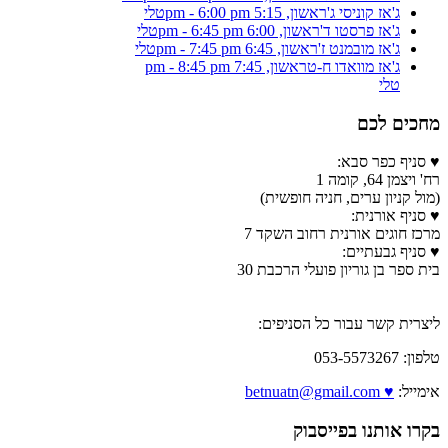
ג'אז קוניסי ג'
ראשון, 5:15 pm - 6:00 pm
טלי
ג'אז פרסטו ד'
ראשון, 6:00 pm - 6:45 pm
טלי
ג'אז מובמנט ז'
ראשון, 6:45 pm - 7:45 pm
טלי
ג'אז מוואדו ח-ט
ראשון, 7:45 pm - 8:45 pm
טלי
מחכים לכם
♥ סניף כפר סבא:
רח' ויצמן 64, קומה 1
(מול קניון ערים, חניה חופשית)
♥ סניף אורנית:
מרכז חוגים אורנית רחוב השקד 7
♥ סניף גבעתיים:
בית ספר בן גוריון פועלי הרכבת 30
ליצרית קשר עבור כל הסניפים:
טלפון: 053-5573267
אימייל:
♥ betnuatn@gmail.com
בקרו אותנו בפייסבוק