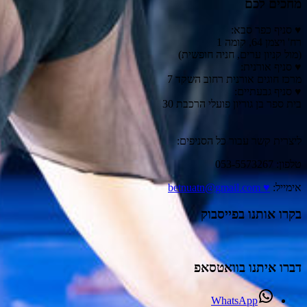
מחכים לכם
♥ סניף כפר סבא:
רח' ויצמן 64, קומה 1
(מול קניון ערים, חניה חופשית)
♥ סניף אורנית:
מרכז חוגים אורנית רחוב השקד 7
♥ סניף גבעתיים:
בית ספר בן גוריון פועלי הרכבת 30
ליצרית קשר עבור כל הסניפים:
טלפון: 053-5573267
אימייל:
♥ betnuatn@gmail.com
בקרו אותנו בפייסבוק
דברו איתנו בוואטסאפ
WhatsApp