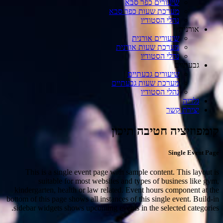
שיעורים כפר סבא
מערכת שעות כפר סבא
נהלי הסטודיו
אורנית
שיעורים אורנית
מערכת שעות אורנית
נהלי הסטודיו
גבעתיים
שיעורים גבעתיים
מערכת שעות גבעתיים
נהלי הסטודיו
גלריה
יצירת קשר
קומפוזיציה חטיבה תיכון
Single Event Page
This is a single event page with sample content. This layout is
suitable for most websites and types of business like gym,
kindergarten, health or law related. Event hours component at the
bottom of this page shows all instances of this single event. Build-in
sidebar widgets shows upcoming events in the selected categories.