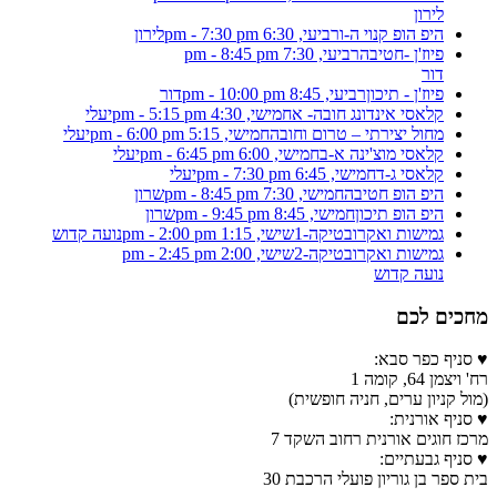
לירון
היפ הופ קנוי ה-ו
רביעי, 6:30 pm - 7:30 pm
לירון
פיוז'ן -חטיבה
רביעי, 7:30 pm - 8:45 pm
דור
פיוז'ן - תיכון
רביעי, 8:45 pm - 10:00 pm
דור
קלאסי אינדונג חובה- א
חמישי, 4:30 pm - 5:15 pm
יעלי
מחול יצירתי – טרום וחובה
חמישי, 5:15 pm - 6:00 pm
יעלי
קלאסי מוצ'ינה א-ב
חמישי, 6:00 pm - 6:45 pm
יעלי
קלאסי ג-ד
חמישי, 6:45 pm - 7:30 pm
יעלי
היפ הופ חטיבה
חמישי, 7:30 pm - 8:45 pm
שרון
היפ הופ תיכון
חמישי, 8:45 pm - 9:45 pm
שרון
גמישות ואקרובטיקה-1
שישי, 1:15 pm - 2:00 pm
נועה קדוש
גמישות ואקרובטיקה-2
שישי, 2:00 pm - 2:45 pm
נועה קדוש
מחכים לכם
♥ סניף כפר סבא:
רח' ויצמן 64, קומה 1
(מול קניון ערים, חניה חופשית)
♥ סניף אורנית:
מרכז חוגים אורנית רחוב השקד 7
♥ סניף גבעתיים:
בית ספר בן גוריון פועלי הרכבת 30