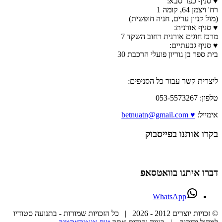
♥ סניף כפר סבא:
רח' ויצמן 64, קומה 1
(מול קניון ערים, חניה חופשית)
♥ סניף אורנית:
מרכז חוגים אורנית רחוב השקד 7
♥ סניף גבעתיים:
בית ספר בן גוריון פועלי הרכבת 30
ליצרית קשר עבור כל הסניפים:
טלפון: 053-5573267
אימייל:
♥ betnuatn@gmail.com
בקרו אותנו בפייסבוק
דברו איתנו בוואטסאפ
WhatsApp
© זכויות יוצרים 2012 -
2026 | כל הזכויות שמורות - בתנועה סטודיו