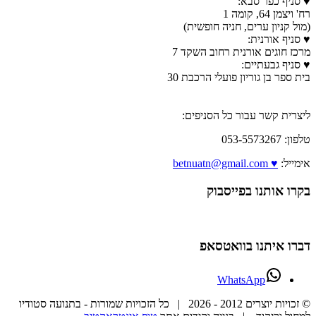
♥ סניף כפר סבא:
רח' ויצמן 64, קומה 1
(מול קניון ערים, חניה חופשית)
♥ סניף אורנית:
מרכז חוגים אורנית רחוב השקד 7
♥ סניף גבעתיים:
בית ספר בן גוריון פועלי הרכבת 30
ליצרית קשר עבור כל הסניפים:
טלפון: 053-5573267
אימייל:
♥ betnuatn@gmail.com
בקרו אותנו בפייסבוק
דברו איתנו בוואטסאפ
WhatsApp
© זכויות יוצרים 2012 -
2026 | כל הזכויות שמורות - בתנועה סטודיו