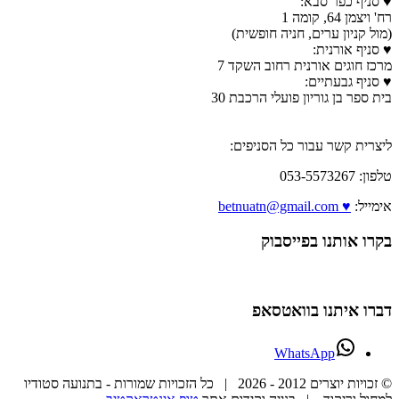
♥ סניף כפר סבא:
רח' ויצמן 64, קומה 1
(מול קניון ערים, חניה חופשית)
♥ סניף אורנית:
מרכז חוגים אורנית רחוב השקד 7
♥ סניף גבעתיים:
בית ספר בן גוריון פועלי הרכבת 30
ליצרית קשר עבור כל הסניפים:
טלפון: 053-5573267
אימייל:
♥ betnuatn@gmail.com
בקרו אותנו בפייסבוק
דברו איתנו בוואטסאפ
WhatsApp
© זכויות יוצרים 2012 -
2026 | כל הזכויות שמורות - בתנועה סטודיו