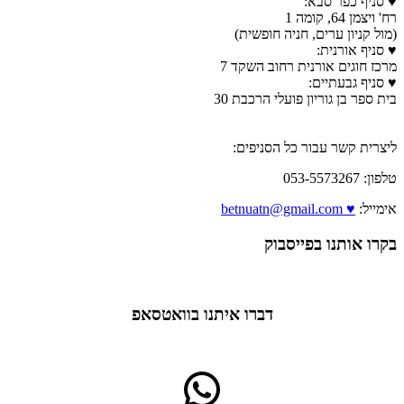
♥ סניף כפר סבא:
רח' ויצמן 64, קומה 1
(מול קניון ערים, חניה חופשית)
♥ סניף אורנית:
מרכז חוגים אורנית רחוב השקד 7
♥ סניף גבעתיים:
בית ספר בן גוריון פועלי הרכבת 30
ליצרית קשר עבור כל הסניפים:
טלפון: 053-5573267
אימייל:
♥ betnuatn@gmail.com
בקרו אותנו בפייסבוק
דברו איתנו בוואטסאפ
WhatsApp