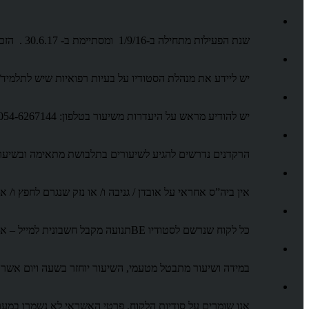
שנת הפעילות מתחילה ב-1/9/16 ומסתיימת ב- 30.6.17 . הזכות לשינויים במערכת השיעורים שמורה לסטודיו.
יש ליידע את מנהלת הסטודיו על בעיות רפואיות שיש לתלמיד/
יש להודיע מראש על היעדרות משיעור בטלפון: 054-6267144 או במייל
הרקדנים נדרשים להגיע לשיעורים בתלבושת מתאימה ובשיער 
אין ביה”ס אחראי על אובדן / גניבה ו/ או נזק שנגרם לחפץ ו/
כל לקוח שנרשם לסטודיו BEתנועה מקבל חשבונית למייל – אנא שימו לב שכתבתם את כתובת המייל הנכונה.
במידה ושיעור מתבטל מטעמי, השיעור יוחזר בשעה ויום אשר
אנו שומרים על סודיות הלקוח, פרטי האשראי לא נשמרו במער