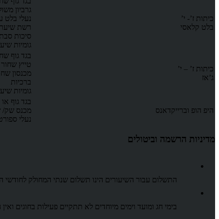
בגד גוף שח
גרביון משו
כיתות ז’- י’
נעלי בלט ע
בלט קלאסי
רשת שיער 
סיכות סבת
גומיות שיע
בגד גוף שח
טייץ שחור 
כיתות ז’ – י’
מכנסון שחו
ג’אז
ברכיות
גומיות שיע
בגד גוף או
היפ הופ וברייקדאנס
מכנס שק/ ש
נעלי ספורט
מדיניות הרשמה וביטולים
התשלום עבור השיעורים הינו תשלום שנתי המחולק לחודשי הפ
בימי חג ומועד וימים מיוחדים לא תתקיים פעילות בחוגים ואין