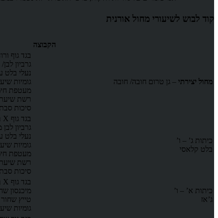
קוד לבוש לשיעורי מחול אורנית
הקבוצה
בגד גוף ורו
גרביון לבן/
נעלי בלט ע
מחול יצירתי
– גן טרום חובה/ חובה
גומיות שיע
מעטפת חימ
רשת שיער 
סיכות סבת
בגד גוף X בגב בצבע שחור
גרביון לבן 
נעלי בלט ע
כיתות ג’ – ו’
גומיות שיע
בלט קלאסי
מעטפת חימ
רשת שיער 
סיכות סבת
בגד גוף X בגב בצבע שחור
כיתות א’ – ו’
מיכנסון שח
ג’אז
טייץ שחור 
גומיות שיע