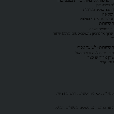
ור עדיפות לכתפיות ישרות בצבע שחור
לב בצבע לבן
ור/בד סוליה מפוצלת
שקופה
א לשיער אסוף
בגולגול
ר שחורות
ור כתפייה ישרה
ארוך או גרביון משולב/קטום בצבע שחור
ר
ר שחורות– לשיער אסוף
 טופ עם חולצה זרוקה מעל
וק ארוך או קצר
 /סניקרס
עילות . לא ניתן לשלם חודש בחודשו.
 החזר בגינם- הם כלולים בתשלום הכללי.