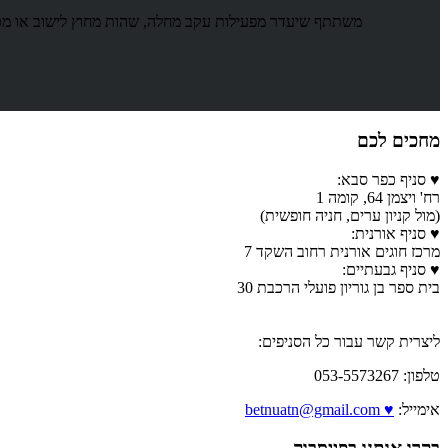
משתתף שיעדר מפעילות עקב מחלה, שהות מחוץ לישוב או מכ
מחכים לכם
♥ סניף כפר סבא:
רח' ויצמן 64, קומה 1
(מול קניון ערים, חניה חופשית)
♥ סניף אורנית:
מרכז חוגים אורנית רחוב השקד 7
♥ סניף גבעתיים:
בית ספר בן גוריון פועלי הרכבת 30
ליצרית קשר עבור כל הסניפים:
טלפון: 053-5573267
אימייל:
♥ betnuatn@gmail.com