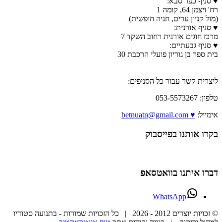
♥ סניף כפר סבא:
רח' ויצמן 64, קומה 1
(מול קניון ערים, חניה חופשית)
♥ סניף אורנית:
מרכז חוגים אורנית רחוב השקד 7
♥ סניף גבעתיים:
בית ספר בן גוריון פועלי הרכבת 30
ליצרית קשר עבור כל הסניפים:
טלפון: 053-5573267
אימייל:
♥ betnuatn@gmail.com
בקרו אותנו בפייסבוק
דברו איתנו בוואטסאפ
WhatsApp
© זכויות יוצרים 2012 -
2026 | כל הזכויות שמורות - בתנועה סטודיו